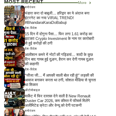
MOST RECENT
More
मनोरंजन
भंडारा करा दो बाबूजी… हरिद्वार का ये अंदाज बना
इंटरनेट का नया VIRAL TREND!
#BhandaraKaraDoBabuji
देश-विदेश
15 दिन में दोगुना पैसा… फिर लगा 1.61 करोड़ का
झटका! Crypto Investment के नाम पर कारोबारी
से हुई करोड़ों की ठगी
देश-विदेश
आलीशान कमरे में नोटों की गड्डियां… शादी के कुछ
दिन बाद गायब हुई दुल्हन, हैरान कर देगी गायब दुल्हन
की कहानी!
देश-विदेश
“जीजा जी… मैं आपकी साली बोल रही हूं!” लड़की की
आवाज बनाकर करता था ठगी, सोशल मीडिया से चुनता
था शिकार
ऑटोमोबाइल
मार्केट में फिर दस्तक देने वाली है New Renault
Duster Car 2026, कम कीमत में फीचर्स मिलेंगे
अलीमिटेड क्रेटा और वेन्यू को देगी पटकनी
मनोरंजन