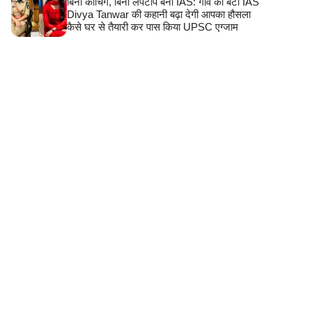
बिना कोचिंग, बिना लैपटॉप बनीं IAS: गांव की बेटी IAS
Divya Tanwar की कहानी बढ़ा देगी आपका हौसला
कैसे घर से तैयारी कर पास किया UPSC एग्जाम