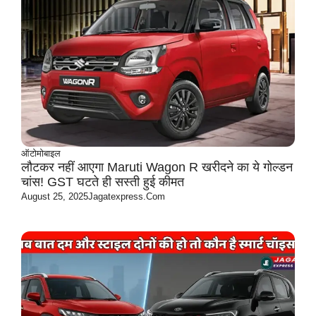
ऑटोमोबाइल
लौटकर नहीं आएगा Maruti Wagon R खरीदने का ये गोल्डन
चांस! GST घटते ही सस्ती हुई कीमत
August 25, 2025
Jagatexpress.com