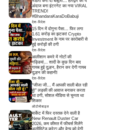
भंडारा करा दो बाबूजी… हरिद्वार का ये
अंदाज बना इंटरनेट का नया VIRAL
TREND!
#BhandaraKaraDoBabuji
देश-विदेश
15 दिन में दोगुना पैसा… फिर लगा
1.61 करोड़ का झटका! Crypto
Investment के नाम पर कारोबारी से
हुई करोड़ों की ठगी
देश-विदेश
आलीशान कमरे में नोटों की
गड्डियां… शादी के कुछ दिन बाद
गायब हुई दुल्हन, हैरान कर देगी गायब
दुल्हन की कहानी!
देश-विदेश
“जीजा जी… मैं आपकी साली बोल रही
हूं!” लड़की की आवाज बनाकर करता
था ठगी, सोशल मीडिया से चुनता था
शिकार
ऑटोमोबाइल
मार्केट में फिर दस्तक देने वाली है
New Renault Duster Car
2026, कम कीमत में फीचर्स मिलेंगे
अलीमिटेड क्रेटा और वेन्यू को देगी