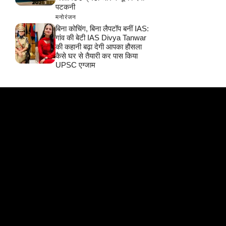
पटकनी
मनोरंजन
बिना कोचिंग, बिना लैपटॉप बनीं IAS:
गांव की बेटी IAS Divya Tanwar
की कहानी बढ़ा देगी आपका हौसला
कैसे घर से तैयारी कर पास किया
UPSC एग्जाम