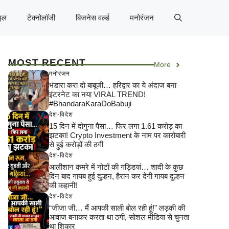
इल
टेक्नोलॉजी
बिजनेस वर्ल्ड
मनोरंजन
MOST RECENT
More
मनोरंजन
भंडारा करा दो बाबूजी… हरिद्वार का ये अंदाज बना
इंटरनेट का नया VIRAL TREND!
#BhandaraKaraDoBabuji
देश-विदेश
15 दिन में दोगुना पैसा… फिर लगा 1.61 करोड़ का
झटका! Crypto Investment के नाम पर कारोबारी
से हुई करोड़ों की ठगी
देश-विदेश
आलीशान कमरे में नोटों की गड्डियां… शादी के कुछ
दिन बाद गायब हुई दुल्हन, हैरान कर देगी गायब दुल्हन
की कहानी!
देश-विदेश
“जीजा जी… मैं आपकी साली बोल रही हूं!” लड़की की
आवाज बनाकर करता था ठगी, सोशल मीडिया से चुनता
था शिकार