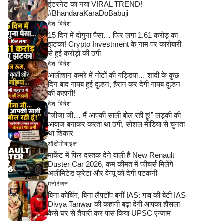
इंटरनेट का नया VIRAL TREND!
#BhandaraKaraDoBabuji
देश-विदेश
15 दिन में दोगुना पैसा… फिर लगा 1.61 करोड़ का
झटका! Crypto Investment के नाम पर कारोबारी
से हुई करोड़ों की ठगी
देश-विदेश
आलीशान कमरे में नोटों की गड्डियां… शादी के कुछ
दिन बाद गायब हुई दुल्हन, हैरान कर देगी गायब दुल्हन
की कहानी!
देश-विदेश
“जीजा जी… मैं आपकी साली बोल रही हूं!” लड़की की
आवाज बनाकर करता था ठगी, सोशल मीडिया से चुनता
था शिकार
ऑटोमोबाइल
मार्केट में फिर दस्तक देने वाली है New Renault
Duster Car 2026, कम कीमत में फीचर्स मिलेंगे
अलीमिटेड क्रेटा और वेन्यू को देगी पटकनी
मनोरंजन
बिना कोचिंग, बिना लैपटॉप बनीं IAS: गांव की बेटी IAS
Divya Tanwar की कहानी बढ़ा देगी आपका हौसला
कैसे घर से तैयारी कर पास किया UPSC एग्जाम