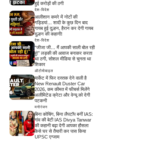
हुई करोड़ों की ठगी
देश-विदेश
आलीशान कमरे में नोटों की
गड्डियां… शादी के कुछ दिन बाद
गायब हुई दुल्हन, हैरान कर देगी गायब
दुल्हन की कहानी!
देश-विदेश
“जीजा जी… मैं आपकी साली बोल रही
हूं!” लड़की की आवाज बनाकर करता
था ठगी, सोशल मीडिया से चुनता था
शिकार
ऑटोमोबाइल
मार्केट में फिर दस्तक देने वाली है
New Renault Duster Car
2026, कम कीमत में फीचर्स मिलेंगे
अलीमिटेड क्रेटा और वेन्यू को देगी
पटकनी
मनोरंजन
बिना कोचिंग, बिना लैपटॉप बनीं IAS:
गांव की बेटी IAS Divya Tanwar
की कहानी बढ़ा देगी आपका हौसला
कैसे घर से तैयारी कर पास किया
UPSC एग्जाम