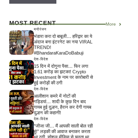
MOST RECENT
More
मनोरंजन
भंडारा करा दो बाबूजी… हरिद्वार का ये
अंदाज बना इंटरनेट का नया VIRAL
TREND!
#BhandaraKaraDoBabuji
देश-विदेश
15 दिन में दोगुना पैसा… फिर लगा
1.61 करोड़ का झटका! Crypto
Investment के नाम पर कारोबारी से
हुई करोड़ों की ठगी
देश-विदेश
आलीशान कमरे में नोटों की
गड्डियां… शादी के कुछ दिन बाद
गायब हुई दुल्हन, हैरान कर देगी गायब
दुल्हन की कहानी!
देश-विदेश
“जीजा जी… मैं आपकी साली बोल रही
हूं!” लड़की की आवाज बनाकर करता
था ठगी, सोशल मीडिया से चुनता था