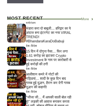
MOST RECENT
More
मनोरंजन
भंडारा करा दो बाबूजी… हरिद्वार का ये
अंदाज बना इंटरनेट का नया VIRAL
TREND!
#BhandaraKaraDoBabuji
देश-विदेश
15 दिन में दोगुना पैसा… फिर लगा
1.61 करोड़ का झटका! Crypto
Investment के नाम पर कारोबारी से
हुई करोड़ों की ठगी
देश-विदेश
आलीशान कमरे में नोटों की
गड्डियां… शादी के कुछ दिन बाद
गायब हुई दुल्हन, हैरान कर देगी गायब
दुल्हन की कहानी!
देश-विदेश
“जीजा जी… मैं आपकी साली बोल रही
हूं!” लड़की की आवाज बनाकर करता
था ठगी, सोशल मीडिया से चुनता था