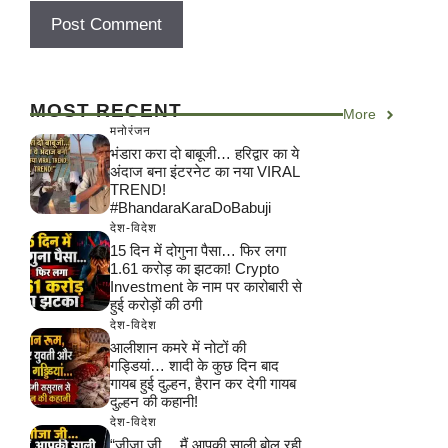
MOST RECENT
More
मनोरंजन
भंडारा करा दो बाबूजी… हरिद्वार का ये
अंदाज बना इंटरनेट का नया VIRAL
TREND!
#BhandaraKaraDoBabuji
देश-विदेश
15 दिन में दोगुना पैसा… फिर लगा
1.61 करोड़ का झटका! Crypto
Investment के नाम पर कारोबारी से
हुई करोड़ों की ठगी
देश-विदेश
आलीशान कमरे में नोटों की
गड्डियां… शादी के कुछ दिन बाद
गायब हुई दुल्हन, हैरान कर देगी गायब
दुल्हन की कहानी!
देश-विदेश
“जीजा जी… मैं आपकी साली बोल रही