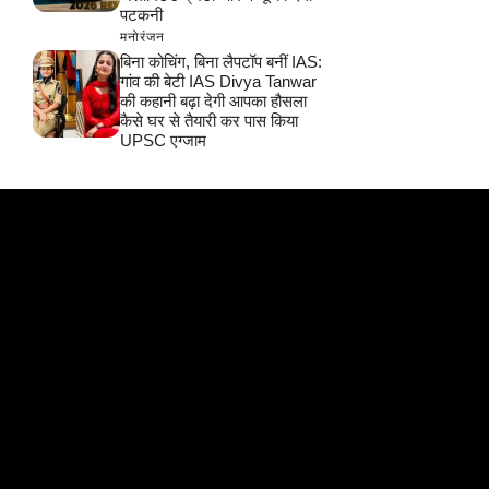
पटकनी
मनोरंजन
बिना कोचिंग, बिना लैपटॉप बनीं IAS:
गांव की बेटी IAS Divya Tanwar
की कहानी बढ़ा देगी आपका हौसला
कैसे घर से तैयारी कर पास किया
UPSC एग्जाम