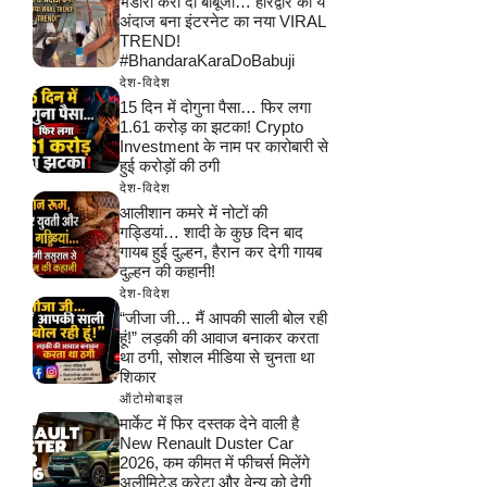
भंडारा करा दो बाबूजी… हरिद्वार का ये
अंदाज बना इंटरनेट का नया VIRAL
TREND!
#BhandaraKaraDoBabuji
देश-विदेश
15 दिन में दोगुना पैसा… फिर लगा
1.61 करोड़ का झटका! Crypto
Investment के नाम पर कारोबारी से
हुई करोड़ों की ठगी
देश-विदेश
आलीशान कमरे में नोटों की
गड्डियां… शादी के कुछ दिन बाद
गायब हुई दुल्हन, हैरान कर देगी गायब
दुल्हन की कहानी!
देश-विदेश
“जीजा जी… मैं आपकी साली बोल रही
हूं!” लड़की की आवाज बनाकर करता
था ठगी, सोशल मीडिया से चुनता था
शिकार
ऑटोमोबाइल
मार्केट में फिर दस्तक देने वाली है
New Renault Duster Car
2026, कम कीमत में फीचर्स मिलेंगे
अलीमिटेड क्रेटा और वेन्यू को देगी