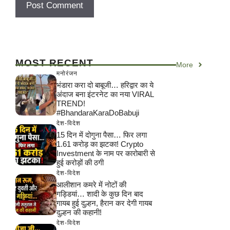
MOST RECENT
More
मनोरंजन
भंडारा करा दो बाबूजी… हरिद्वार का ये
अंदाज बना इंटरनेट का नया VIRAL
TREND!
#BhandaraKaraDoBabuji
देश-विदेश
15 दिन में दोगुना पैसा… फिर लगा
1.61 करोड़ का झटका! Crypto
Investment के नाम पर कारोबारी से
हुई करोड़ों की ठगी
देश-विदेश
आलीशान कमरे में नोटों की
गड्डियां… शादी के कुछ दिन बाद
गायब हुई दुल्हन, हैरान कर देगी गायब
दुल्हन की कहानी!
देश-विदेश