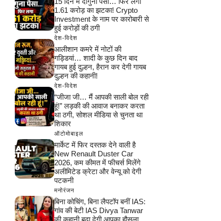
15 दिन में दोगुना पैसा… फिर लगा
1.61 करोड़ का झटका! Crypto
Investment के नाम पर कारोबारी से
हुई करोड़ों की ठगी
देश-विदेश
आलीशान कमरे में नोटों की
गड्डियां… शादी के कुछ दिन बाद
गायब हुई दुल्हन, हैरान कर देगी गायब
दुल्हन की कहानी!
देश-विदेश
“जीजा जी… मैं आपकी साली बोल रही
हूं!” लड़की की आवाज बनाकर करता
था ठगी, सोशल मीडिया से चुनता था
शिकार
ऑटोमोबाइल
मार्केट में फिर दस्तक देने वाली है
New Renault Duster Car
2026, कम कीमत में फीचर्स मिलेंगे
अलीमिटेड क्रेटा और वेन्यू को देगी
पटकनी
मनोरंजन
बिना कोचिंग, बिना लैपटॉप बनीं IAS:
गांव की बेटी IAS Divya Tanwar
की कहानी बढ़ा देगी आपका हौसला