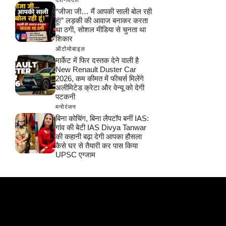
देश-विदेश
“जीजा जी… मैं आपकी साली बोल रही
हूं!” लड़की की आवाज बनाकर करता
था ठगी, सोशल मीडिया से चुनता था
शिकार
ऑटोमोबाइल
मार्केट में फिर दस्तक देने वाली है
New Renault Duster Car
2026, कम कीमत में फीचर्स मिलेंगे
अलीमिटेड क्रेटा और वेन्यू को देगी
पटकनी
मनोरंजन
बिना कोचिंग, बिना लैपटॉप बनीं IAS:
गांव की बेटी IAS Divya Tanwar
की कहानी बढ़ा देगी आपका हौसला
कैसे घर से तैयारी कर पास किया
UPSC एग्जाम