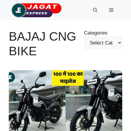
Skip
Menu
to
content
BAJAJ CNG
Categories
BIKE