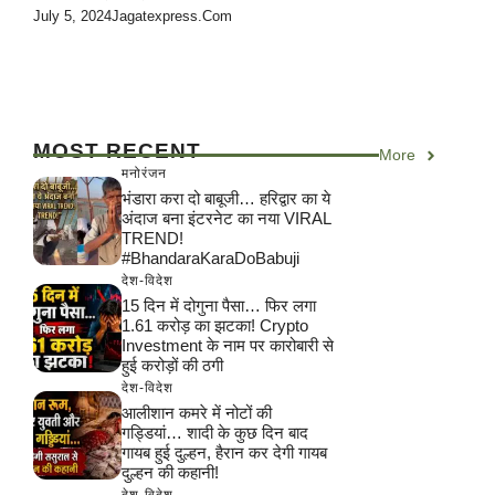
July 5, 2024
Jagatexpress.com
MOST RECENT
More
मनोरंजन
भंडारा करा दो बाबूजी… हरिद्वार का ये
अंदाज बना इंटरनेट का नया VIRAL
TREND!
#BhandaraKaraDoBabuji
देश-विदेश
15 दिन में दोगुना पैसा… फिर लगा
1.61 करोड़ का झटका! Crypto
Investment के नाम पर कारोबारी से
हुई करोड़ों की ठगी
देश-विदेश
आलीशान कमरे में नोटों की
गड्डियां… शादी के कुछ दिन बाद
गायब हुई दुल्हन, हैरान कर देगी गायब
दुल्हन की कहानी!