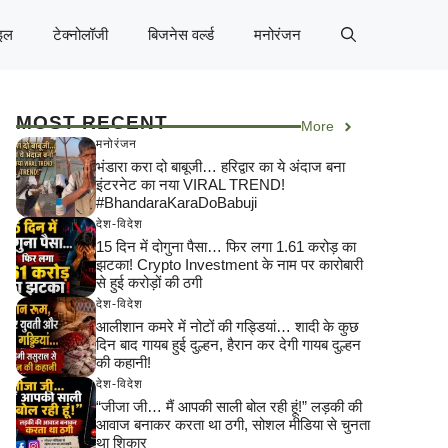
इल
टेक्नोलॉजी
बिजनेस वर्ल्ड
मनोरंजन
MOST RECENT
More
मनोरंजन
भंडारा करा दो बाबूजी… हरिद्वार का ये अंदाज बना
इंटरनेट का नया VIRAL TREND!
#BhandaraKaraDoBabuji
देश-विदेश
15 दिन में दोगुना पैसा… फिर लगा 1.61 करोड़ का
झटका! Crypto Investment के नाम पर कारोबारी
से हुई करोड़ों की ठगी
देश-विदेश
आलीशान कमरे में नोटों की गड्डियां… शादी के कुछ
दिन बाद गायब हुई दुल्हन, हैरान कर देगी गायब दुल्हन
की कहानी!
देश-विदेश
“जीजा जी… मैं आपकी साली बोल रही हूं!” लड़की की
आवाज बनाकर करता था ठगी, सोशल मीडिया से चुनता
था शिकार