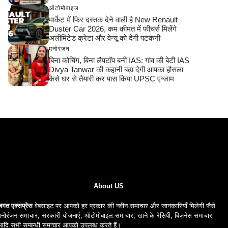
ऑटोमोबाइल
मार्केट में फिर दस्तक देने वाली है New Renault
Duster Car 2026, कम कीमत में फीचर्स मिलेंगे
अलीमिटेड क्रेटा और वेन्यू को देगी पटकनी
मनोरंजन
बिना कोचिंग, बिना लैपटॉप बनीं IAS: गांव की बेटी IAS
Divya Tanwar की कहानी बढ़ा देगी आपका हौसला
कैसे घर से तैयारी कर पास किया UPSC एग्जाम
About US
जगत एक्सप्रेस
वेबसाइट पर आपको हर प्रकार की नवीन समाचार और जानकारियाँ मिलेगी जैसे
नोरंजन समाचार, सरकारी योजनाएं, ऑटोमोबाइल समाचार, खाने के रेसिपी, बिज़नेस समाचार
आदि सभी सम्बन्धी समाचार आपको उपलब्ध करते हैं।