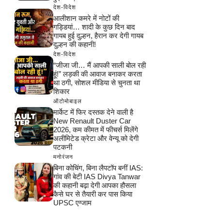
देश-विदेश
आलीशान कमरे में नोटों की
गड्डियां… शादी के कुछ दिन बाद
गायब हुई दुल्हन, हैरान कर देगी गायब
दुल्हन की कहानी!
देश-विदेश
“जीजा जी… मैं आपकी साली बोल रही
हूं!” लड़की की आवाज बनाकर करता
था ठगी, सोशल मीडिया से चुनता था
शिकार
ऑटोमोबाइल
मार्केट में फिर दस्तक देने वाली है
New Renault Duster Car
2026, कम कीमत में फीचर्स मिलेंगे
अलीमिटेड क्रेटा और वेन्यू को देगी
पटकनी
मनोरंजन
बिना कोचिंग, बिना लैपटॉप बनीं IAS:
गांव की बेटी IAS Divya Tanwar
की कहानी बढ़ा देगी आपका हौसला
कैसे घर से तैयारी कर पास किया
UPSC एग्जाम