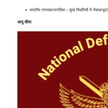
भारतीय नागरक/नागरिका। कुछ स्थितियों में नेपाल/भू
आयु सीमा: