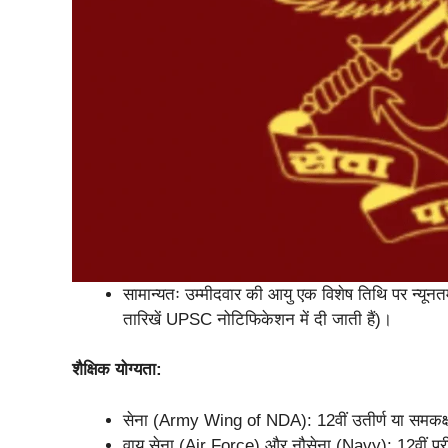
सामान्यतः उम्मीदवार की आयु एक विशेष तिथि पर न्
तारिखें UPSC नोटिफिकेशन में दी जाती हैं)।
शैक्षिक योग्यता:
सेना (Army Wing of NDA): 12वीं उतीर्ण या समकक
वायु सेना (Air Force) और नौसेना (Navy): 12वीं परीक