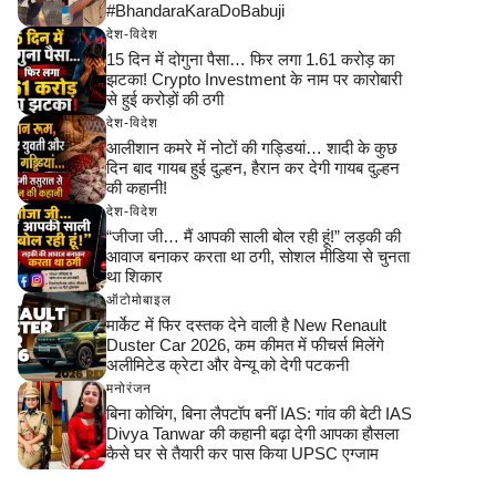
#BhandaraKaraDoBabuji
देश-विदेश
15 दिन में दोगुना पैसा… फिर लगा 1.61 करोड़ का
झटका! Crypto Investment के नाम पर कारोबारी
से हुई करोड़ों की ठगी
देश-विदेश
आलीशान कमरे में नोटों की गड्डियां… शादी के कुछ
दिन बाद गायब हुई दुल्हन, हैरान कर देगी गायब दुल्हन
की कहानी!
देश-विदेश
“जीजा जी… मैं आपकी साली बोल रही हूं!” लड़की की
आवाज बनाकर करता था ठगी, सोशल मीडिया से चुनता
था शिकार
ऑटोमोबाइल
मार्केट में फिर दस्तक देने वाली है New Renault
Duster Car 2026, कम कीमत में फीचर्स मिलेंगे
अलीमिटेड क्रेटा और वेन्यू को देगी पटकनी
मनोरंजन
बिना कोचिंग, बिना लैपटॉप बनीं IAS: गांव की बेटी IAS
Divya Tanwar की कहानी बढ़ा देगी आपका हौसला
कैसे घर से तैयारी कर पास किया UPSC एग्जाम