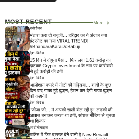
MOST RECENT
More
मनोरंजन
भंडारा करा दो बाबूजी… हरिद्वार का ये अंदाज बना
इंटरनेट का नया VIRAL TREND!
#BhandaraKaraDoBabuji
देश-विदेश
15 दिन में दोगुना पैसा… फिर लगा 1.61 करोड़ का
झटका! Crypto Investment के नाम पर कारोबारी
से हुई करोड़ों की ठगी
देश-विदेश
आलीशान कमरे में नोटों की गड्डियां… शादी के कुछ
दिन बाद गायब हुई दुल्हन, हैरान कर देगी गायब दुल्हन
की कहानी!
देश-विदेश
“जीजा जी… मैं आपकी साली बोल रही हूं!” लड़की की
आवाज बनाकर करता था ठगी, सोशल मीडिया से चुनता
था शिकार
ऑटोमोबाइल
मार्केट में फिर दस्तक देने वाली है New Renault