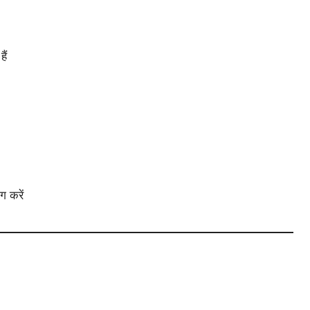
ैं
 करें