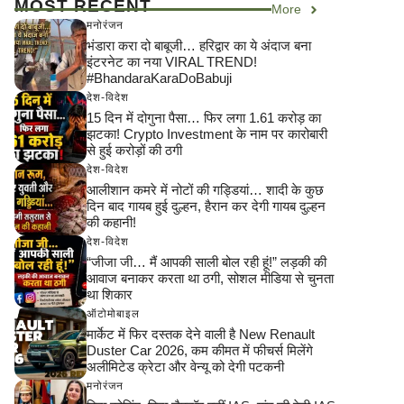
MOST RECENT
More
मनोरंजन
भंडारा करा दो बाबूजी… हरिद्वार का ये अंदाज बना
इंटरनेट का नया VIRAL TREND!
#BhandaraKaraDoBabuji
देश-विदेश
15 दिन में दोगुना पैसा… फिर लगा 1.61 करोड़ का
झटका! Crypto Investment के नाम पर कारोबारी
से हुई करोड़ों की ठगी
देश-विदेश
आलीशान कमरे में नोटों की गड्डियां… शादी के कुछ
दिन बाद गायब हुई दुल्हन, हैरान कर देगी गायब दुल्हन
की कहानी!
देश-विदेश
“जीजा जी… मैं आपकी साली बोल रही हूं!” लड़की की
आवाज बनाकर करता था ठगी, सोशल मीडिया से चुनता
था शिकार
ऑटोमोबाइल
मार्केट में फिर दस्तक देने वाली है New Renault
Duster Car 2026, कम कीमत में फीचर्स मिलेंगे
अलीमिटेड क्रेटा और वेन्यू को देगी पटकनी
मनोरंजन