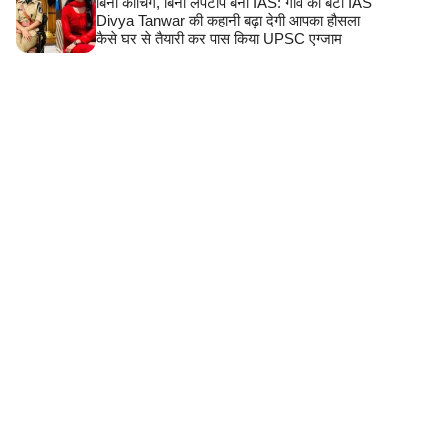
बिना कोचिंग, बिना लैपटॉप बनीं IAS: गांव की बेटी IAS
Divya Tanwar की कहानी बढ़ा देगी आपका हौसला
कैसे घर से तैयारी कर पास किया UPSC एग्जाम