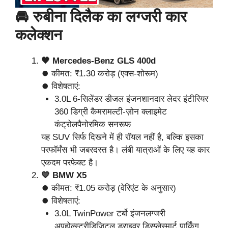
🚘 रुबीना दिलैक का लग्जरी कार
कलेक्शन
🖤 Mercedes-Benz GLS 400d
⏺ कीमत: ₹1.30 करोड़ (एक्स-शोरूम)
⏺ विशेषताएं:
3.0L 6-सिलेंडर डीजल इंजनशानदार लेदर इंटीरियर
360 डिग्री कैमरामल्टी-ज़ोन क्लाइमेट
कंट्रोलपैनोरमिक सनरूफ
यह SUV सिर्फ दिखने में ही रॉयल नहीं है, बल्कि इसका
परफॉर्मंस भी जबरदस्त है। लंबी यात्राओं के लिए यह कार
एकदम परफेक्ट है।
💙 BMW X5
⏺ कीमत: ₹1.05 करोड़ (वेरिएंट के अनुसार)
⏺ विशेषताएं:
3.0L TwinPower टर्बो इंजनलग्जरी
अपहोल्स्ट्रीडिजिटल ड्राइवर डिस्प्लेस्मार्ट पार्किंग