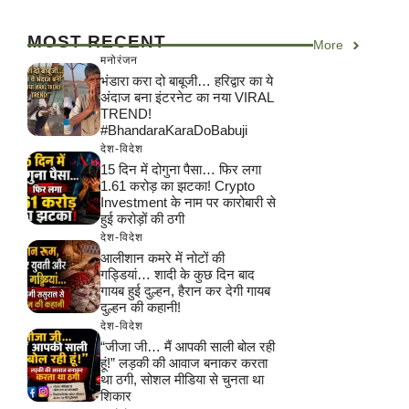
MOST RECENT
More
मनोरंजन
भंडारा करा दो बाबूजी… हरिद्वार का ये
अंदाज बना इंटरनेट का नया VIRAL
TREND!
#BhandaraKaraDoBabuji
देश-विदेश
15 दिन में दोगुना पैसा… फिर लगा
1.61 करोड़ का झटका! Crypto
Investment के नाम पर कारोबारी से
हुई करोड़ों की ठगी
देश-विदेश
आलीशान कमरे में नोटों की
गड्डियां… शादी के कुछ दिन बाद
गायब हुई दुल्हन, हैरान कर देगी गायब
दुल्हन की कहानी!
देश-विदेश
“जीजा जी… मैं आपकी साली बोल रही
हूं!” लड़की की आवाज बनाकर करता
था ठगी, सोशल मीडिया से चुनता था
शिकार