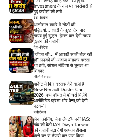
1.61 करोड़ का झटका! Crypto
Investment के नाम पर कारोबारी से
हुई करोड़ों की ठगी
देश-विदेश
आलीशान कमरे में नोटों की
गड्डियां… शादी के कुछ दिन बाद
गायब हुई दुल्हन, हैरान कर देगी गायब
दुल्हन की कहानी!
देश-विदेश
“जीजा जी… मैं आपकी साली बोल रही
हूं!” लड़की की आवाज बनाकर करता
था ठगी, सोशल मीडिया से चुनता था
शिकार
ऑटोमोबाइल
मार्केट में फिर दस्तक देने वाली है
New Renault Duster Car
2026, कम कीमत में फीचर्स मिलेंगे
अलीमिटेड क्रेटा और वेन्यू को देगी
पटकनी
मनोरंजन
बिना कोचिंग, बिना लैपटॉप बनीं IAS:
गांव की बेटी IAS Divya Tanwar
की कहानी बढ़ा देगी आपका हौसला
कैसे घर से तैयारी कर पास किया