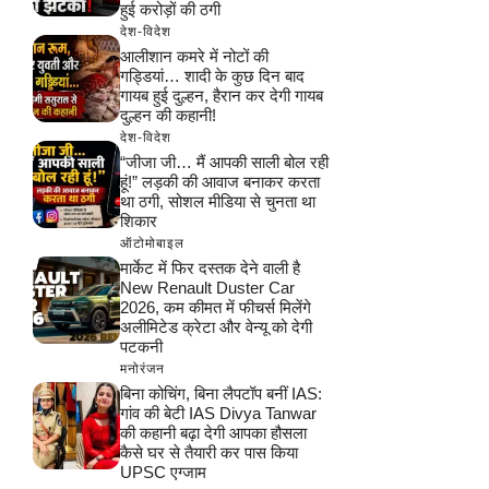
हुई करोड़ों की ठगी
देश-विदेश
आलीशान कमरे में नोटों की
गड्डियां… शादी के कुछ दिन बाद
गायब हुई दुल्हन, हैरान कर देगी गायब
दुल्हन की कहानी!
देश-विदेश
“जीजा जी… मैं आपकी साली बोल रही
हूं!” लड़की की आवाज बनाकर करता
था ठगी, सोशल मीडिया से चुनता था
शिकार
ऑटोमोबाइल
मार्केट में फिर दस्तक देने वाली है
New Renault Duster Car
2026, कम कीमत में फीचर्स मिलेंगे
अलीमिटेड क्रेटा और वेन्यू को देगी
पटकनी
मनोरंजन
बिना कोचिंग, बिना लैपटॉप बनीं IAS:
गांव की बेटी IAS Divya Tanwar
की कहानी बढ़ा देगी आपका हौसला
कैसे घर से तैयारी कर पास किया
UPSC एग्जाम