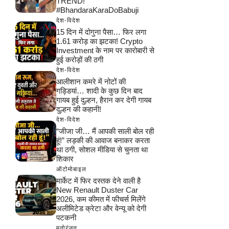
TREND!
#BhandaraKaraDoBabuji
देश-विदेश
15 दिन में दोगुना पैसा… फिर लगा
1.61 करोड़ का झटका! Crypto
Investment के नाम पर कारोबारी से
हुई करोड़ों की ठगी
देश-विदेश
आलीशान कमरे में नोटों की
गड्डियां… शादी के कुछ दिन बाद
गायब हुई दुल्हन, हैरान कर देगी गायब
दुल्हन की कहानी!
देश-विदेश
“जीजा जी… मैं आपकी साली बोल रही
हूं!” लड़की की आवाज बनाकर करता
था ठगी, सोशल मीडिया से चुनता था
शिकार
ऑटोमोबाइल
मार्केट में फिर दस्तक देने वाली है
New Renault Duster Car
2026, कम कीमत में फीचर्स मिलेंगे
अलीमिटेड क्रेटा और वेन्यू को देगी
पटकनी
मनोरंजन