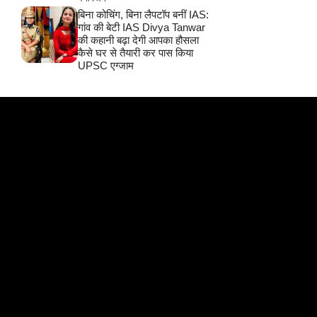
बिना कोचिंग, बिना लैपटॉप बनीं IAS:
गांव की बेटी IAS Divya Tanwar
की कहानी बढ़ा देगी आपका हौसला
कैसे घर से तैयारी कर पास किया
UPSC एग्जाम