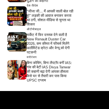
दुल्हन की कहानी!
देश-विदेश
“जीजा जी… मैं आपकी साली बोल रही
हूं!” लड़की की आवाज बनाकर करता
था ठगी, सोशल मीडिया से चुनता था
शिकार
ऑटोमोबाइल
मार्केट में फिर दस्तक देने वाली है
New Renault Duster Car
2026, कम कीमत में फीचर्स मिलेंगे
अलीमिटेड क्रेटा और वेन्यू को देगी
पटकनी
मनोरंजन
बिना कोचिंग, बिना लैपटॉप बनीं IAS:
गांव की बेटी IAS Divya Tanwar
की कहानी बढ़ा देगी आपका हौसला
कैसे घर से तैयारी कर पास किया
UPSC एग्जाम