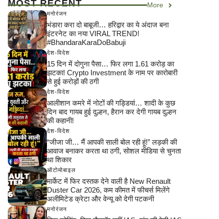
MOST RECENT
More
मनोरंजन
भंडारा करा दो बाबूजी… हरिद्वार का ये अंदाज बना
इंटरनेट का नया VIRAL TREND!
#BhandaraKaraDoBabuji
देश-विदेश
15 दिन में दोगुना पैसा… फिर लगा 1.61 करोड़ का
झटका! Crypto Investment के नाम पर कारोबारी
से हुई करोड़ों की ठगी
देश-विदेश
आलीशान कमरे में नोटों की गड्डियां… शादी के कुछ
दिन बाद गायब हुई दुल्हन, हैरान कर देगी गायब दुल्हन
की कहानी!
देश-विदेश
“जीजा जी… मैं आपकी साली बोल रही हूं!” लड़की की
आवाज बनाकर करता था ठगी, सोशल मीडिया से चुनता
था शिकार
ऑटोमोबाइल
मार्केट में फिर दस्तक देने वाली है New Renault
Duster Car 2026, कम कीमत में फीचर्स मिलेंगे
अलीमिटेड क्रेटा और वेन्यू को देगी पटकनी
मनोरंजन