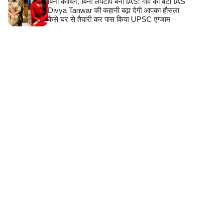
बिना कोचिंग, बिना लैपटॉप बनीं IAS: गांव की बेटी IAS
Divya Tanwar की कहानी बढ़ा देगी आपका हौसला
कैसे घर से तैयारी कर पास किया UPSC एग्जाम