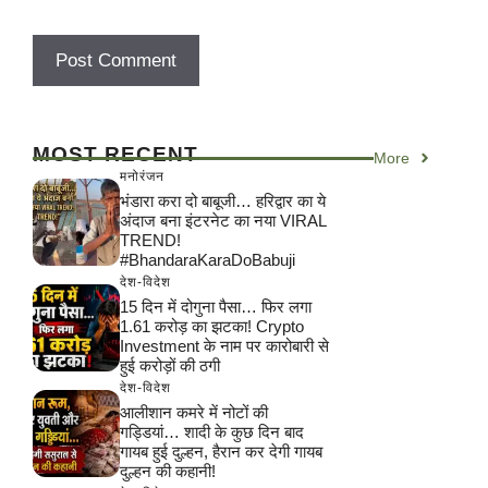
MOST RECENT
More
मनोरंजन
भंडारा करा दो बाबूजी… हरिद्वार का ये
अंदाज बना इंटरनेट का नया VIRAL
TREND!
#BhandaraKaraDoBabuji
देश-विदेश
15 दिन में दोगुना पैसा… फिर लगा
1.61 करोड़ का झटका! Crypto
Investment के नाम पर कारोबारी से
हुई करोड़ों की ठगी
देश-विदेश
आलीशान कमरे में नोटों की
गड्डियां… शादी के कुछ दिन बाद
गायब हुई दुल्हन, हैरान कर देगी गायब
दुल्हन की कहानी!