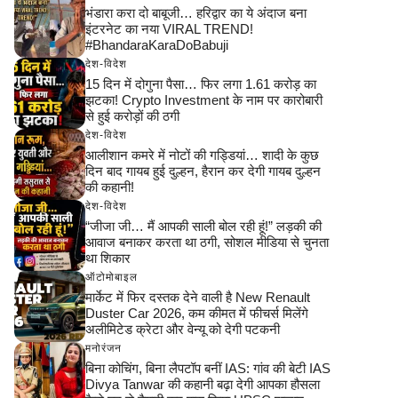
भंडारा करा दो बाबूजी… हरिद्वार का ये अंदाज बना
इंटरनेट का नया VIRAL TREND!
#BhandaraKaraDoBabuji
देश-विदेश
15 दिन में दोगुना पैसा… फिर लगा 1.61 करोड़ का
झटका! Crypto Investment के नाम पर कारोबारी
से हुई करोड़ों की ठगी
देश-विदेश
आलीशान कमरे में नोटों की गड्डियां… शादी के कुछ
दिन बाद गायब हुई दुल्हन, हैरान कर देगी गायब दुल्हन
की कहानी!
देश-विदेश
“जीजा जी… मैं आपकी साली बोल रही हूं!” लड़की की
आवाज बनाकर करता था ठगी, सोशल मीडिया से चुनता
था शिकार
ऑटोमोबाइल
मार्केट में फिर दस्तक देने वाली है New Renault
Duster Car 2026, कम कीमत में फीचर्स मिलेंगे
अलीमिटेड क्रेटा और वेन्यू को देगी पटकनी
मनोरंजन
बिना कोचिंग, बिना लैपटॉप बनीं IAS: गांव की बेटी IAS
Divya Tanwar की कहानी बढ़ा देगी आपका हौसला