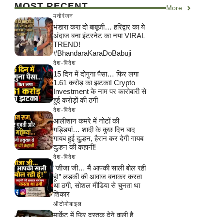
MOST RECENT
More
मनोरंजन
भंडारा करा दो बाबूजी… हरिद्वार का ये
अंदाज बना इंटरनेट का नया VIRAL
TREND!
#BhandaraKaraDoBabuji
देश-विदेश
15 दिन में दोगुना पैसा… फिर लगा
1.61 करोड़ का झटका! Crypto
Investment के नाम पर कारोबारी से
हुई करोड़ों की ठगी
देश-विदेश
आलीशान कमरे में नोटों की
गड्डियां… शादी के कुछ दिन बाद
गायब हुई दुल्हन, हैरान कर देगी गायब
दुल्हन की कहानी!
देश-विदेश
“जीजा जी… मैं आपकी साली बोल रही
हूं!” लड़की की आवाज बनाकर करता
था ठगी, सोशल मीडिया से चुनता था
शिकार
ऑटोमोबाइल
मार्केट में फिर दस्तक देने वाली है