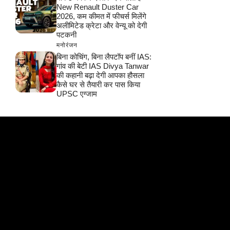
New Renault Duster Car
2026, कम कीमत में फीचर्स मिलेंगे
अलीमिटेड क्रेटा और वेन्यू को देगी
पटकनी
मनोरंजन
बिना कोचिंग, बिना लैपटॉप बनीं IAS:
गांव की बेटी IAS Divya Tanwar
की कहानी बढ़ा देगी आपका हौसला
कैसे घर से तैयारी कर पास किया
UPSC एग्जाम