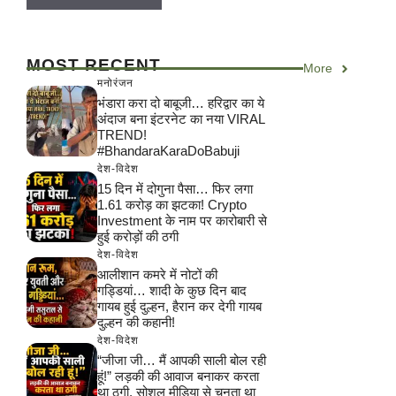
MOST RECENT
More
मनोरंजन
भंडारा करा दो बाबूजी… हरिद्वार का ये
अंदाज बना इंटरनेट का नया VIRAL
TREND!
#BhandaraKaraDoBabuji
देश-विदेश
15 दिन में दोगुना पैसा… फिर लगा
1.61 करोड़ का झटका! Crypto
Investment के नाम पर कारोबारी से
हुई करोड़ों की ठगी
देश-विदेश
आलीशान कमरे में नोटों की
गड्डियां… शादी के कुछ दिन बाद
गायब हुई दुल्हन, हैरान कर देगी गायब
दुल्हन की कहानी!
देश-विदेश
“जीजा जी… मैं आपकी साली बोल रही
हूं!” लड़की की आवाज बनाकर करता
था ठगी, सोशल मीडिया से चुनता था