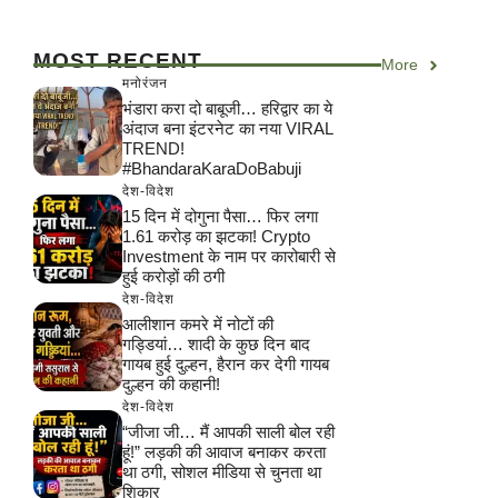
MOST RECENT
More
मनोरंजन
भंडारा करा दो बाबूजी… हरिद्वार का ये
अंदाज बना इंटरनेट का नया VIRAL
TREND!
#BhandaraKaraDoBabuji
देश-विदेश
15 दिन में दोगुना पैसा… फिर लगा
1.61 करोड़ का झटका! Crypto
Investment के नाम पर कारोबारी से
हुई करोड़ों की ठगी
देश-विदेश
आलीशान कमरे में नोटों की
गड्डियां… शादी के कुछ दिन बाद
गायब हुई दुल्हन, हैरान कर देगी गायब
दुल्हन की कहानी!
देश-विदेश
“जीजा जी… मैं आपकी साली बोल रही
हूं!” लड़की की आवाज बनाकर करता
था ठगी, सोशल मीडिया से चुनता था
शिकार