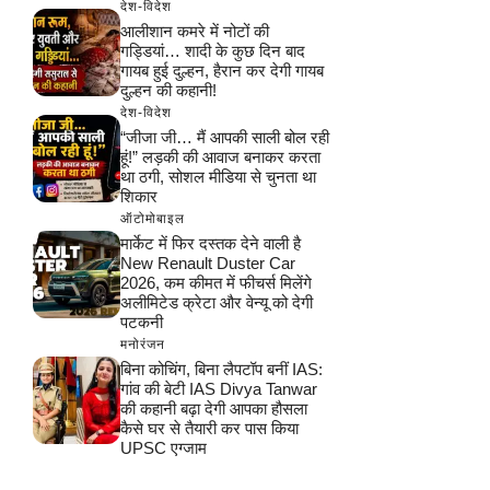
देश-विदेश
आलीशान कमरे में नोटों की
गड्डियां… शादी के कुछ दिन बाद
गायब हुई दुल्हन, हैरान कर देगी गायब
दुल्हन की कहानी!
देश-विदेश
“जीजा जी… मैं आपकी साली बोल रही
हूं!” लड़की की आवाज बनाकर करता
था ठगी, सोशल मीडिया से चुनता था
शिकार
ऑटोमोबाइल
मार्केट में फिर दस्तक देने वाली है
New Renault Duster Car
2026, कम कीमत में फीचर्स मिलेंगे
अलीमिटेड क्रेटा और वेन्यू को देगी
पटकनी
मनोरंजन
बिना कोचिंग, बिना लैपटॉप बनीं IAS:
गांव की बेटी IAS Divya Tanwar
की कहानी बढ़ा देगी आपका हौसला
कैसे घर से तैयारी कर पास किया
UPSC एग्जाम