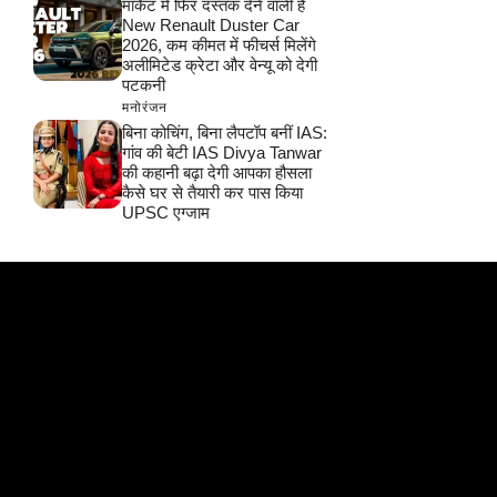
मार्केट में फिर दस्तक देने वाली है
New Renault Duster Car
2026, कम कीमत में फीचर्स मिलेंगे
अलीमिटेड क्रेटा और वेन्यू को देगी
पटकनी
मनोरंजन
बिना कोचिंग, बिना लैपटॉप बनीं IAS:
गांव की बेटी IAS Divya Tanwar
की कहानी बढ़ा देगी आपका हौसला
कैसे घर से तैयारी कर पास किया
UPSC एग्जाम