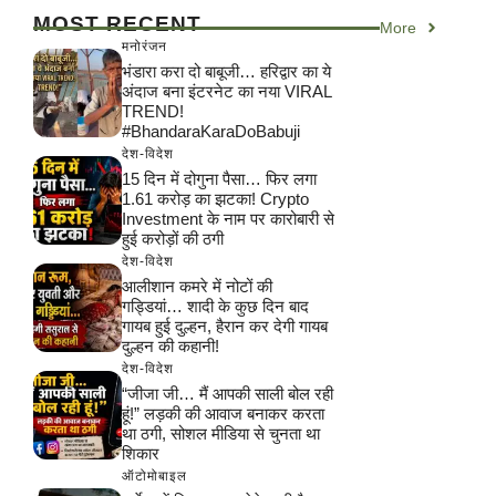
MOST RECENT
More
मनोरंजन
भंडारा करा दो बाबूजी… हरिद्वार का ये
अंदाज बना इंटरनेट का नया VIRAL
TREND!
#BhandaraKaraDoBabuji
देश-विदेश
15 दिन में दोगुना पैसा… फिर लगा
1.61 करोड़ का झटका! Crypto
Investment के नाम पर कारोबारी से
हुई करोड़ों की ठगी
देश-विदेश
आलीशान कमरे में नोटों की
गड्डियां… शादी के कुछ दिन बाद
गायब हुई दुल्हन, हैरान कर देगी गायब
दुल्हन की कहानी!
देश-विदेश
“जीजा जी… मैं आपकी साली बोल रही
हूं!” लड़की की आवाज बनाकर करता
था ठगी, सोशल मीडिया से चुनता था
शिकार
ऑटोमोबाइल