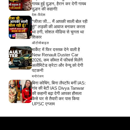
गायब हुई दुल्हन, हैरान कर देगी गायब
दुल्हन की कहानी!
देश-विदेश
“जीजा जी… मैं आपकी साली बोल रही
हूं!” लड़की की आवाज बनाकर करता
था ठगी, सोशल मीडिया से चुनता था
शिकार
ऑटोमोबाइल
मार्केट में फिर दस्तक देने वाली है
New Renault Duster Car
2026, कम कीमत में फीचर्स मिलेंगे
अलीमिटेड क्रेटा और वेन्यू को देगी
पटकनी
मनोरंजन
बिना कोचिंग, बिना लैपटॉप बनीं IAS:
गांव की बेटी IAS Divya Tanwar
की कहानी बढ़ा देगी आपका हौसला
कैसे घर से तैयारी कर पास किया
UPSC एग्जाम