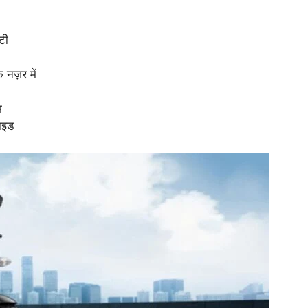
टी
नज़र में
म
ाइड