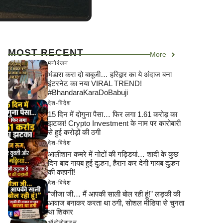
MOST RECENT
More
मनोरंजन
भंडारा करा दो बाबूजी… हरिद्वार का ये अंदाज बना
इंटरनेट का नया VIRAL TREND!
#BhandaraKaraDoBabuji
देश-विदेश
15 दिन में दोगुना पैसा… फिर लगा 1.61 करोड़ का
झटका! Crypto Investment के नाम पर कारोबारी
से हुई करोड़ों की ठगी
देश-विदेश
आलीशान कमरे में नोटों की गड्डियां… शादी के कुछ
दिन बाद गायब हुई दुल्हन, हैरान कर देगी गायब दुल्हन
की कहानी!
देश-विदेश
“जीजा जी… मैं आपकी साली बोल रही हूं!” लड़की की
आवाज बनाकर करता था ठगी, सोशल मीडिया से चुनता
था शिकार
ऑटोमोबाइल