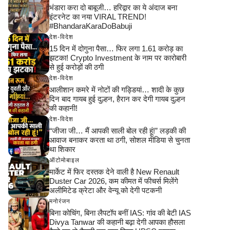
भंडारा करा दो बाबूजी… हरिद्वार का ये अंदाज बना
इंटरनेट का नया VIRAL TREND!
#BhandaraKaraDoBabuji
देश-विदेश
15 दिन में दोगुना पैसा… फिर लगा 1.61 करोड़ का
झटका! Crypto Investment के नाम पर कारोबारी
से हुई करोड़ों की ठगी
देश-विदेश
आलीशान कमरे में नोटों की गड्डियां… शादी के कुछ
दिन बाद गायब हुई दुल्हन, हैरान कर देगी गायब दुल्हन
की कहानी!
देश-विदेश
“जीजा जी… मैं आपकी साली बोल रही हूं!” लड़की की
आवाज बनाकर करता था ठगी, सोशल मीडिया से चुनता
था शिकार
ऑटोमोबाइल
मार्केट में फिर दस्तक देने वाली है New Renault
Duster Car 2026, कम कीमत में फीचर्स मिलेंगे
अलीमिटेड क्रेटा और वेन्यू को देगी पटकनी
मनोरंजन
बिना कोचिंग, बिना लैपटॉप बनीं IAS: गांव की बेटी IAS
Divya Tanwar की कहानी बढ़ा देगी आपका हौसला