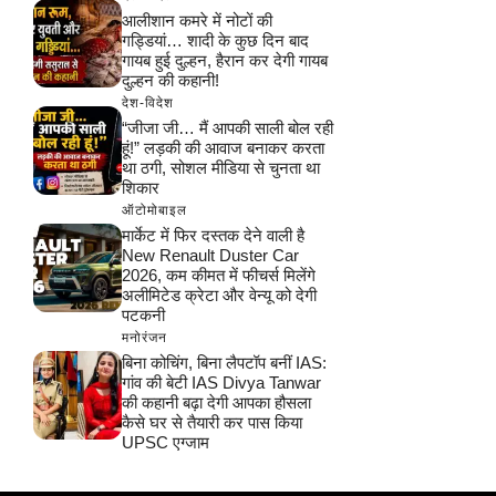
आलीशान कमरे में नोटों की
गड्डियां… शादी के कुछ दिन बाद
गायब हुई दुल्हन, हैरान कर देगी गायब
दुल्हन की कहानी!
देश-विदेश
“जीजा जी… मैं आपकी साली बोल रही
हूं!” लड़की की आवाज बनाकर करता
था ठगी, सोशल मीडिया से चुनता था
शिकार
ऑटोमोबाइल
मार्केट में फिर दस्तक देने वाली है
New Renault Duster Car
2026, कम कीमत में फीचर्स मिलेंगे
अलीमिटेड क्रेटा और वेन्यू को देगी
पटकनी
मनोरंजन
बिना कोचिंग, बिना लैपटॉप बनीं IAS:
गांव की बेटी IAS Divya Tanwar
की कहानी बढ़ा देगी आपका हौसला
कैसे घर से तैयारी कर पास किया
UPSC एग्जाम