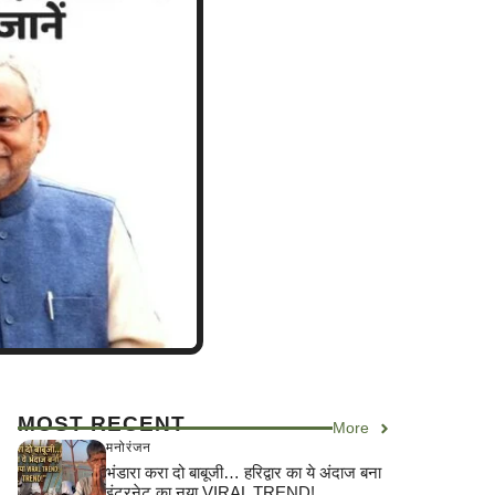
MOST RECENT
More
मनोरंजन
भंडारा करा दो बाबूजी… हरिद्वार का ये अंदाज बना
इंटरनेट का नया VIRAL TREND!