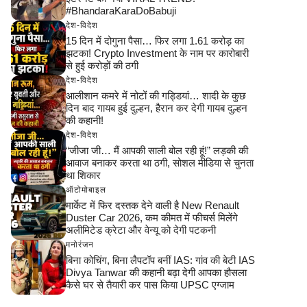
#BhandaraKaraDoBabuji
देश-विदेश
15 दिन में दोगुना पैसा… फिर लगा 1.61 करोड़ का
झटका! Crypto Investment के नाम पर कारोबारी
से हुई करोड़ों की ठगी
देश-विदेश
आलीशान कमरे में नोटों की गड्डियां… शादी के कुछ
दिन बाद गायब हुई दुल्हन, हैरान कर देगी गायब दुल्हन
की कहानी!
देश-विदेश
“जीजा जी… मैं आपकी साली बोल रही हूं!” लड़की की
आवाज बनाकर करता था ठगी, सोशल मीडिया से चुनता
था शिकार
ऑटोमोबाइल
मार्केट में फिर दस्तक देने वाली है New Renault
Duster Car 2026, कम कीमत में फीचर्स मिलेंगे
अलीमिटेड क्रेटा और वेन्यू को देगी पटकनी
मनोरंजन
बिना कोचिंग, बिना लैपटॉप बनीं IAS: गांव की बेटी IAS
Divya Tanwar की कहानी बढ़ा देगी आपका हौसला
कैसे घर से तैयारी कर पास किया UPSC एग्जाम