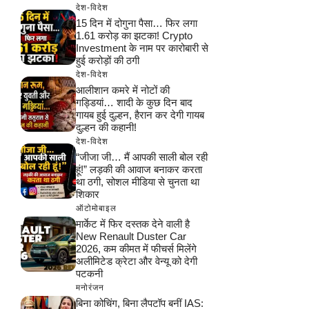
देश-विदेश
15 दिन में दोगुना पैसा… फिर लगा
1.61 करोड़ का झटका! Crypto
Investment के नाम पर कारोबारी से
हुई करोड़ों की ठगी
देश-विदेश
आलीशान कमरे में नोटों की
गड्डियां… शादी के कुछ दिन बाद
गायब हुई दुल्हन, हैरान कर देगी गायब
दुल्हन की कहानी!
देश-विदेश
“जीजा जी… मैं आपकी साली बोल रही
हूं!” लड़की की आवाज बनाकर करता
था ठगी, सोशल मीडिया से चुनता था
शिकार
ऑटोमोबाइल
मार्केट में फिर दस्तक देने वाली है
New Renault Duster Car
2026, कम कीमत में फीचर्स मिलेंगे
अलीमिटेड क्रेटा और वेन्यू को देगी
पटकनी
मनोरंजन
बिना कोचिंग, बिना लैपटॉप बनीं IAS: