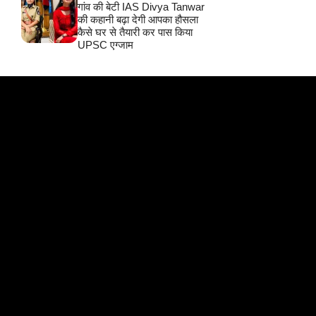
गांव की बेटी IAS Divya Tanwar
की कहानी बढ़ा देगी आपका हौसला
कैसे घर से तैयारी कर पास किया
UPSC एग्जाम