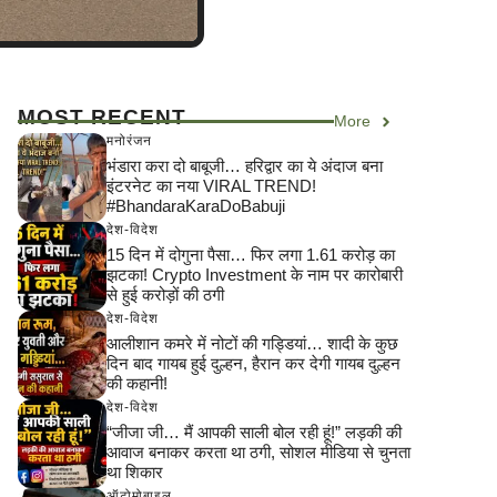
MOST RECENT
More
मनोरंजन
भंडारा करा दो बाबूजी… हरिद्वार का ये अंदाज बना
इंटरनेट का नया VIRAL TREND!
#BhandaraKaraDoBabuji
देश-विदेश
15 दिन में दोगुना पैसा… फिर लगा 1.61 करोड़ का
झटका! Crypto Investment के नाम पर कारोबारी
से हुई करोड़ों की ठगी
देश-विदेश
आलीशान कमरे में नोटों की गड्डियां… शादी के कुछ
दिन बाद गायब हुई दुल्हन, हैरान कर देगी गायब दुल्हन
की कहानी!
देश-विदेश
“जीजा जी… मैं आपकी साली बोल रही हूं!” लड़की की
आवाज बनाकर करता था ठगी, सोशल मीडिया से चुनता
था शिकार
ऑटोमोबाइल