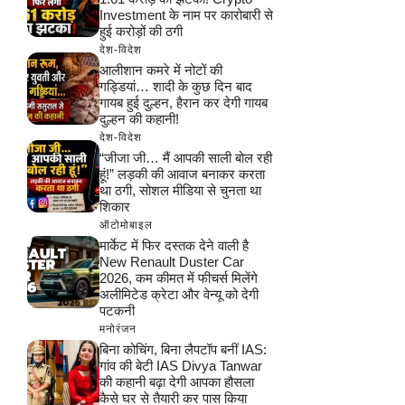
Investment के नाम पर कारोबारी से
हुई करोड़ों की ठगी
देश-विदेश
आलीशान कमरे में नोटों की
गड्डियां… शादी के कुछ दिन बाद
गायब हुई दुल्हन, हैरान कर देगी गायब
दुल्हन की कहानी!
देश-विदेश
“जीजा जी… मैं आपकी साली बोल रही
हूं!” लड़की की आवाज बनाकर करता
था ठगी, सोशल मीडिया से चुनता था
शिकार
ऑटोमोबाइल
मार्केट में फिर दस्तक देने वाली है
New Renault Duster Car
2026, कम कीमत में फीचर्स मिलेंगे
अलीमिटेड क्रेटा और वेन्यू को देगी
पटकनी
मनोरंजन
बिना कोचिंग, बिना लैपटॉप बनीं IAS:
गांव की बेटी IAS Divya Tanwar
की कहानी बढ़ा देगी आपका हौसला
कैसे घर से तैयारी कर पास किया