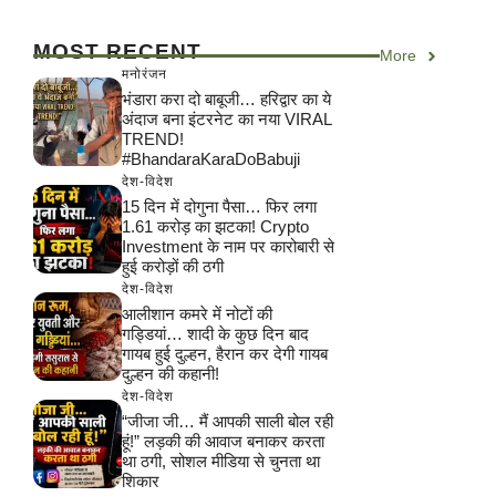
MOST RECENT
More
मनोरंजन
भंडारा करा दो बाबूजी… हरिद्वार का ये
अंदाज बना इंटरनेट का नया VIRAL
TREND!
#BhandaraKaraDoBabuji
देश-विदेश
15 दिन में दोगुना पैसा… फिर लगा
1.61 करोड़ का झटका! Crypto
Investment के नाम पर कारोबारी से
हुई करोड़ों की ठगी
देश-विदेश
आलीशान कमरे में नोटों की
गड्डियां… शादी के कुछ दिन बाद
गायब हुई दुल्हन, हैरान कर देगी गायब
दुल्हन की कहानी!
देश-विदेश
“जीजा जी… मैं आपकी साली बोल रही
हूं!” लड़की की आवाज बनाकर करता
था ठगी, सोशल मीडिया से चुनता था
शिकार