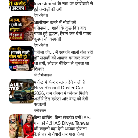
Investment के नाम पर कारोबारी से
हुई करोड़ों की ठगी
देश-विदेश
आलीशान कमरे में नोटों की
गड्डियां… शादी के कुछ दिन बाद
गायब हुई दुल्हन, हैरान कर देगी गायब
दुल्हन की कहानी!
देश-विदेश
“जीजा जी… मैं आपकी साली बोल रही
हूं!” लड़की की आवाज बनाकर करता
था ठगी, सोशल मीडिया से चुनता था
शिकार
ऑटोमोबाइल
मार्केट में फिर दस्तक देने वाली है
New Renault Duster Car
2026, कम कीमत में फीचर्स मिलेंगे
अलीमिटेड क्रेटा और वेन्यू को देगी
पटकनी
मनोरंजन
बिना कोचिंग, बिना लैपटॉप बनीं IAS:
गांव की बेटी IAS Divya Tanwar
की कहानी बढ़ा देगी आपका हौसला
कैसे घर से तैयारी कर पास किया