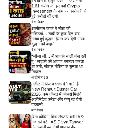
15 दिन में दोगुना पैसा… फिर लगा
1.61 करोड़ का झटका! Crypto
Investment के नाम पर कारोबारी से
हुई करोड़ों की ठगी
देश-विदेश
आलीशान कमरे में नोटों की
गड्डियां… शादी के कुछ दिन बाद
गायब हुई दुल्हन, हैरान कर देगी गायब
दुल्हन की कहानी!
देश-विदेश
“जीजा जी… मैं आपकी साली बोल रही
हूं!” लड़की की आवाज बनाकर करता
था ठगी, सोशल मीडिया से चुनता था
शिकार
ऑटोमोबाइल
मार्केट में फिर दस्तक देने वाली है
New Renault Duster Car
2026, कम कीमत में फीचर्स मिलेंगे
अलीमिटेड क्रेटा और वेन्यू को देगी
पटकनी
मनोरंजन
बिना कोचिंग, बिना लैपटॉप बनीं IAS:
गांव की बेटी IAS Divya Tanwar
की कहानी बढ़ा देगी आपका हौसला