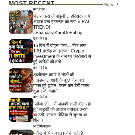
MOST RECENT
More
मनोरंजन
भंडारा करा दो बाबूजी… हरिद्वार का ये
अंदाज बना इंटरनेट का नया VIRAL
TREND!
#BhandaraKaraDoBabuji
देश-विदेश
15 दिन में दोगुना पैसा… फिर लगा
1.61 करोड़ का झटका! Crypto
Investment के नाम पर कारोबारी से
हुई करोड़ों की ठगी
देश-विदेश
आलीशान कमरे में नोटों की
गड्डियां… शादी के कुछ दिन बाद
गायब हुई दुल्हन, हैरान कर देगी गायब
दुल्हन की कहानी!
देश-विदेश
“जीजा जी… मैं आपकी साली बोल रही
हूं!” लड़की की आवाज बनाकर करता
था ठगी, सोशल मीडिया से चुनता था
शिकार
ऑटोमोबाइल
मार्केट में फिर दस्तक देने वाली है