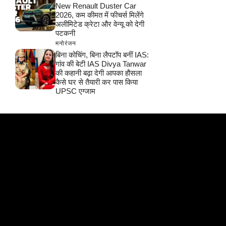
New Renault Duster Car
2026, कम कीमत में फीचर्स मिलेंगे
अलीमिटेड क्रेटा और वेन्यू को देगी
पटकनी
मनोरंजन
बिना कोचिंग, बिना लैपटॉप बनीं IAS:
गांव की बेटी IAS Divya Tanwar
की कहानी बढ़ा देगी आपका हौसला
कैसे घर से तैयारी कर पास किया
UPSC एग्जाम