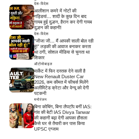
देश-विदेश
आलीशान कमरे में नोटों की
गड्डियां… शादी के कुछ दिन बाद
गायब हुई दुल्हन, हैरान कर देगी गायब
दुल्हन की कहानी!
देश-विदेश
“जीजा जी… मैं आपकी साली बोल रही
हूं!” लड़की की आवाज बनाकर करता
था ठगी, सोशल मीडिया से चुनता था
शिकार
ऑटोमोबाइल
मार्केट में फिर दस्तक देने वाली है
New Renault Duster Car
2026, कम कीमत में फीचर्स मिलेंगे
अलीमिटेड क्रेटा और वेन्यू को देगी
पटकनी
मनोरंजन
बिना कोचिंग, बिना लैपटॉप बनीं IAS:
गांव की बेटी IAS Divya Tanwar
की कहानी बढ़ा देगी आपका हौसला
कैसे घर से तैयारी कर पास किया
UPSC एग्जाम