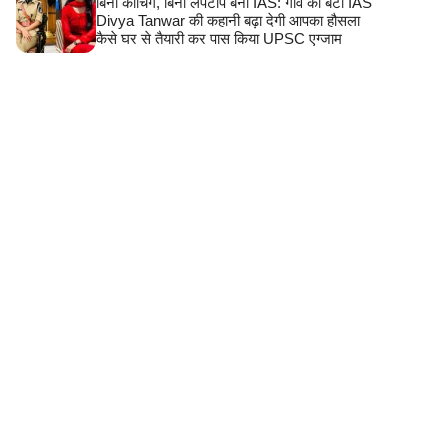
बिना कोचिंग, बिना लैपटॉप बनीं IAS: गांव की बेटी IAS
Divya Tanwar की कहानी बढ़ा देगी आपका हौसला
कैसे घर से तैयारी कर पास किया UPSC एग्जाम