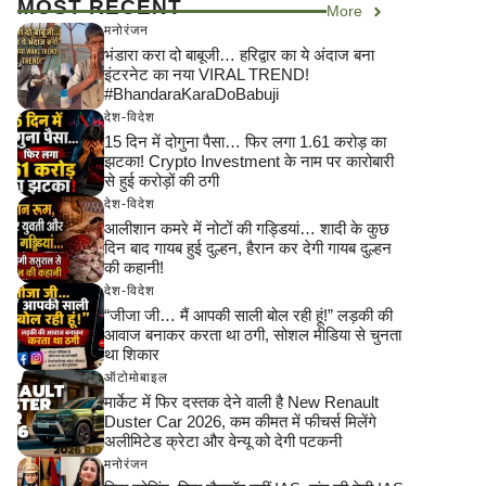
MOST RECENT
More
मनोरंजन
भंडारा करा दो बाबूजी… हरिद्वार का ये अंदाज बना
इंटरनेट का नया VIRAL TREND!
#BhandaraKaraDoBabuji
देश-विदेश
15 दिन में दोगुना पैसा… फिर लगा 1.61 करोड़ का
झटका! Crypto Investment के नाम पर कारोबारी
से हुई करोड़ों की ठगी
देश-विदेश
आलीशान कमरे में नोटों की गड्डियां… शादी के कुछ
दिन बाद गायब हुई दुल्हन, हैरान कर देगी गायब दुल्हन
की कहानी!
देश-विदेश
“जीजा जी… मैं आपकी साली बोल रही हूं!” लड़की की
आवाज बनाकर करता था ठगी, सोशल मीडिया से चुनता
था शिकार
ऑटोमोबाइल
मार्केट में फिर दस्तक देने वाली है New Renault
Duster Car 2026, कम कीमत में फीचर्स मिलेंगे
अलीमिटेड क्रेटा और वेन्यू को देगी पटकनी
मनोरंजन