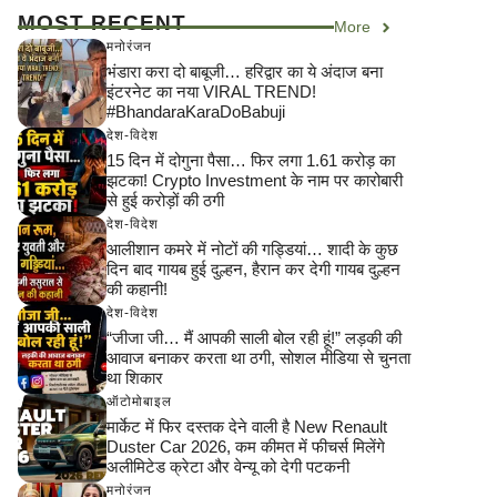
MOST RECENT
More
मनोरंजन
भंडारा करा दो बाबूजी… हरिद्वार का ये अंदाज बना
इंटरनेट का नया VIRAL TREND!
#BhandaraKaraDoBabuji
देश-विदेश
15 दिन में दोगुना पैसा… फिर लगा 1.61 करोड़ का
झटका! Crypto Investment के नाम पर कारोबारी
से हुई करोड़ों की ठगी
देश-विदेश
आलीशान कमरे में नोटों की गड्डियां… शादी के कुछ
दिन बाद गायब हुई दुल्हन, हैरान कर देगी गायब दुल्हन
की कहानी!
देश-विदेश
“जीजा जी… मैं आपकी साली बोल रही हूं!” लड़की की
आवाज बनाकर करता था ठगी, सोशल मीडिया से चुनता
था शिकार
ऑटोमोबाइल
मार्केट में फिर दस्तक देने वाली है New Renault
Duster Car 2026, कम कीमत में फीचर्स मिलेंगे
अलीमिटेड क्रेटा और वेन्यू को देगी पटकनी
मनोरंजन