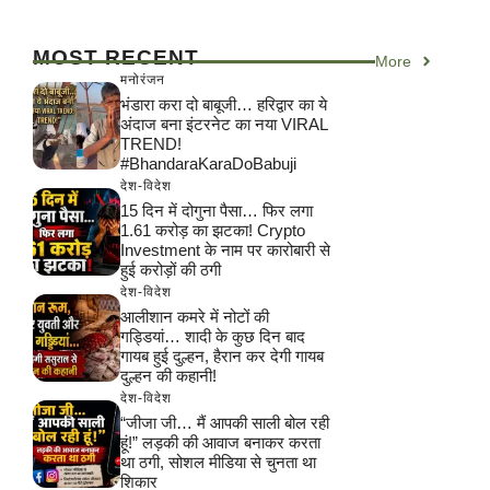
MOST RECENT
More
मनोरंजन
भंडारा करा दो बाबूजी… हरिद्वार का ये
अंदाज बना इंटरनेट का नया VIRAL
TREND!
#BhandaraKaraDoBabuji
देश-विदेश
15 दिन में दोगुना पैसा… फिर लगा
1.61 करोड़ का झटका! Crypto
Investment के नाम पर कारोबारी से
हुई करोड़ों की ठगी
देश-विदेश
आलीशान कमरे में नोटों की
गड्डियां… शादी के कुछ दिन बाद
गायब हुई दुल्हन, हैरान कर देगी गायब
दुल्हन की कहानी!
देश-विदेश
“जीजा जी… मैं आपकी साली बोल रही
हूं!” लड़की की आवाज बनाकर करता
था ठगी, सोशल मीडिया से चुनता था
शिकार