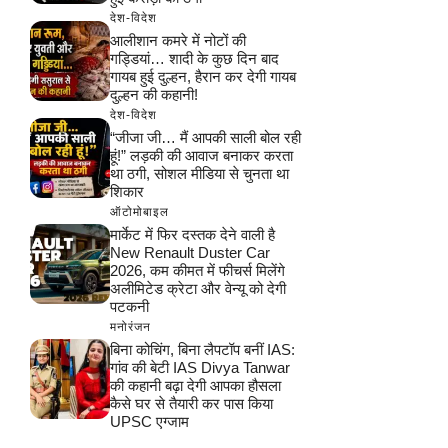
देश-विदेश
आलीशान कमरे में नोटों की
गड्डियां… शादी के कुछ दिन बाद
गायब हुई दुल्हन, हैरान कर देगी गायब
दुल्हन की कहानी!
देश-विदेश
“जीजा जी… मैं आपकी साली बोल रही
हूं!” लड़की की आवाज बनाकर करता
था ठगी, सोशल मीडिया से चुनता था
शिकार
ऑटोमोबाइल
मार्केट में फिर दस्तक देने वाली है
New Renault Duster Car
2026, कम कीमत में फीचर्स मिलेंगे
अलीमिटेड क्रेटा और वेन्यू को देगी
पटकनी
मनोरंजन
बिना कोचिंग, बिना लैपटॉप बनीं IAS:
गांव की बेटी IAS Divya Tanwar
की कहानी बढ़ा देगी आपका हौसला
कैसे घर से तैयारी कर पास किया
UPSC एग्जाम