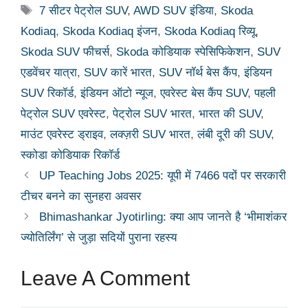
Tags
7 सीटर पेट्रोल SUV
,
AWD SUV इंडिया
,
Skoda
Kodiaq
,
Skoda Kodiaq इंजन
,
Skoda Kodiaq रिव्यू
,
Skoda SUV फीचर्स
,
Skoda कोडियाक स्पेसिफिकेशन
,
SUV
एडवेंचर यात्रा
,
SUV कारें भारत
,
SUV नॉर्थ बेस कैंप
,
इंडियन
SUV रिकॉर्ड
,
इंडियन ऑटो न्यूज
,
एवरेस्ट बेस कैंप SUV
,
पहली
पेट्रोल SUV एवरेस्ट
,
पेट्रोल SUV भारत
,
भारत की SUV
,
माउंट एवरेस्ट ड्राइव
,
लक्ज़री SUV भारत
,
लंबी दूरी की SUV
,
स्कोडा कोडियाक रिकॉर्ड
UP Teaching Jobs 2025: यूपी में 7466 पदों पर सरकारी
टीचर बनने का सुनहरा अवसर
Bhimashankar Jyotirling: क्या आप जानते है ‘भीमाशंकर
ज्योतिर्लिंग’ से जुड़ा सदियों पुराना रहस्य
Leave A Comment