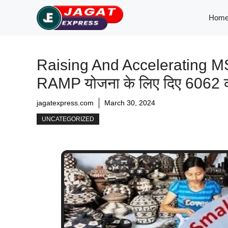
Skip
Hom
to
content
Raising And Accelerating MSM
RAMP योजना के लिए दिए 6062 क
jagatexpress.com
March 30, 2024
UNCATEGORIZED