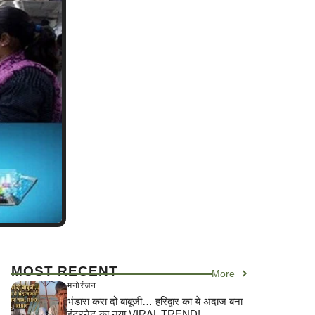
MOST RECENT
More
मनोरंजन
भंडारा करा दो बाबूजी… हरिद्वार का ये अंदाज बना
इंटरनेट का नया VIRAL TREND!