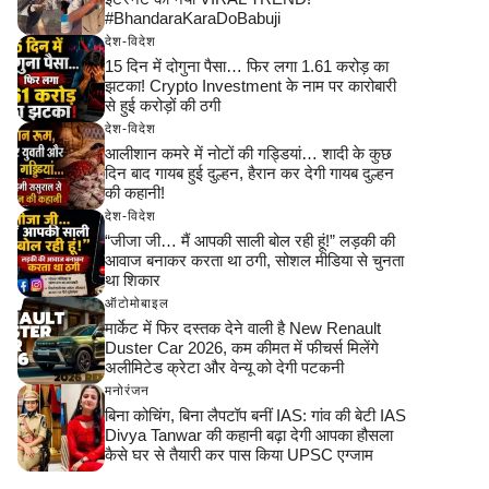
#BhandaraKaraDoBabuji
देश-विदेश
15 दिन में दोगुना पैसा… फिर लगा 1.61 करोड़ का
झटका! Crypto Investment के नाम पर कारोबारी
से हुई करोड़ों की ठगी
देश-विदेश
आलीशान कमरे में नोटों की गड्डियां… शादी के कुछ
दिन बाद गायब हुई दुल्हन, हैरान कर देगी गायब दुल्हन
की कहानी!
देश-विदेश
“जीजा जी… मैं आपकी साली बोल रही हूं!” लड़की की
आवाज बनाकर करता था ठगी, सोशल मीडिया से चुनता
था शिकार
ऑटोमोबाइल
मार्केट में फिर दस्तक देने वाली है New Renault
Duster Car 2026, कम कीमत में फीचर्स मिलेंगे
अलीमिटेड क्रेटा और वेन्यू को देगी पटकनी
मनोरंजन
बिना कोचिंग, बिना लैपटॉप बनीं IAS: गांव की बेटी IAS
Divya Tanwar की कहानी बढ़ा देगी आपका हौसला
कैसे घर से तैयारी कर पास किया UPSC एग्जाम