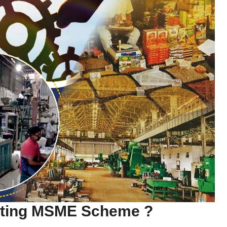
erating MSME Scheme ?