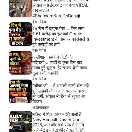
अंदाज बना इंटरनेट का नया VIRAL
TREND!
#BhandaraKaraDoBabuji
देश-विदेश
15 दिन में दोगुना पैसा… फिर लगा
1.61 करोड़ का झटका! Crypto
Investment के नाम पर कारोबारी से
हुई करोड़ों की ठगी
देश-विदेश
आलीशान कमरे में नोटों की
गड्डियां… शादी के कुछ दिन बाद
गायब हुई दुल्हन, हैरान कर देगी गायब
दुल्हन की कहानी!
देश-विदेश
“जीजा जी… मैं आपकी साली बोल रही
हूं!” लड़की की आवाज बनाकर करता
था ठगी, सोशल मीडिया से चुनता था
शिकार
ऑटोमोबाइल
मार्केट में फिर दस्तक देने वाली है
New Renault Duster Car
2026, कम कीमत में फीचर्स मिलेंगे
अलीमिटेड क्रेटा और वेन्यू को देगी