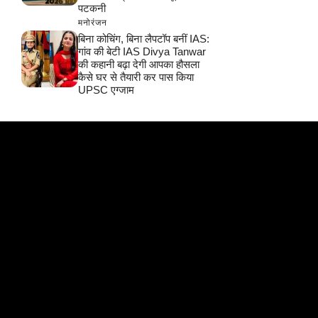
पटकनी
मनोरंजन
बिना कोचिंग, बिना लैपटॉप बनीं IAS:
गांव की बेटी IAS Divya Tanwar
की कहानी बढ़ा देगी आपका हौसला
कैसे घर से तैयारी कर पास किया
UPSC एग्जाम