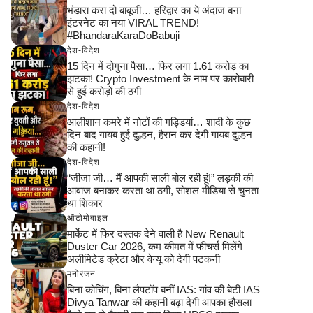
भंडारा करा दो बाबूजी… हरिद्वार का ये अंदाज बना
इंटरनेट का नया VIRAL TREND!
#BhandaraKaraDoBabuji
देश-विदेश
15 दिन में दोगुना पैसा… फिर लगा 1.61 करोड़ का
झटका! Crypto Investment के नाम पर कारोबारी
से हुई करोड़ों की ठगी
देश-विदेश
आलीशान कमरे में नोटों की गड्डियां… शादी के कुछ
दिन बाद गायब हुई दुल्हन, हैरान कर देगी गायब दुल्हन
की कहानी!
देश-विदेश
“जीजा जी… मैं आपकी साली बोल रही हूं!” लड़की की
आवाज बनाकर करता था ठगी, सोशल मीडिया से चुनता
था शिकार
ऑटोमोबाइल
मार्केट में फिर दस्तक देने वाली है New Renault
Duster Car 2026, कम कीमत में फीचर्स मिलेंगे
अलीमिटेड क्रेटा और वेन्यू को देगी पटकनी
मनोरंजन
बिना कोचिंग, बिना लैपटॉप बनीं IAS: गांव की बेटी IAS
Divya Tanwar की कहानी बढ़ा देगी आपका हौसला