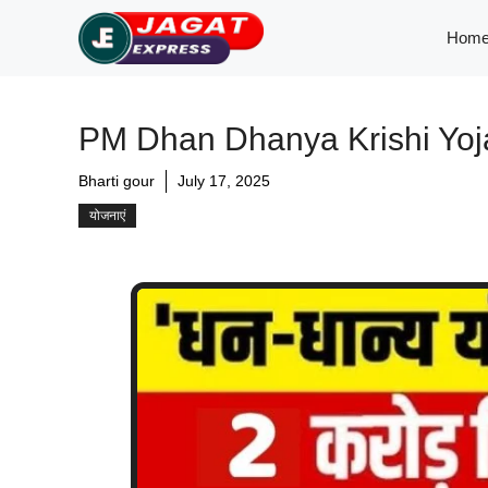
Skip
Hom
to
content
PM Dhan Dhanya Krishi Yojana 2
Bharti gour
July 17, 2025
योजनाएं